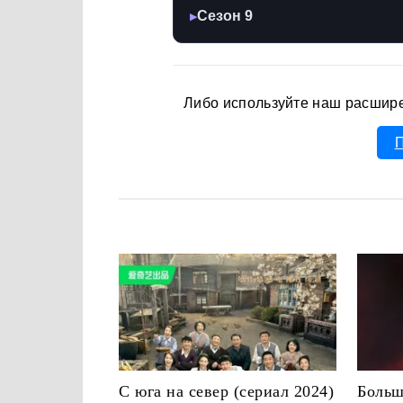
Сезон 9
▶
Либо используйте наш расшир
П
С юга на север (сериал 2024)
Больш