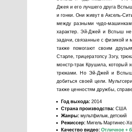
Джея и его лучшего друга Вспыш
и гонки. Они живут в Аксель-Си
между разными чудо-машинками
характер. Эй-Джей и Вспыш не 
задачи, связанные с физикой и 
также помогают своим друзья
Старле, трицератопсу Зэгу, трю
монстр-трак Крушила, который х
трюками. Но Эй-Джей и Вспыш 
добиться своей цели. Мультсери
также ценностям дружбы, справе
Год выхода:
2014
Страна производства:
США
Жанры:
мультфильм, детский
Режиссер:
Мигель Мартинес-Хо
Качество видео:
Отличное + 