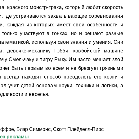
а, красного монстр-трака, который любит скорость
ти, где устраиваются захватывающие соревнования
, каждая из которых имеет свои особенности и
только участвуют в гонках, но и решают разные
математикой, используя свои знания и умения. Они
м: девочке-механику Гэбби, ковбойской машине
качу Смельчаку и тигру Рыку. Им часто мешает злой
очет быть первым во всем и не брезгует грязными
всегда находят способ преодолеть его козни и
ал учит детей основам науки, техники и логики, а
дливости и веселья.
ффре, Блэр Симмонс, Скотт Плейделл-Пирс
без рекламы