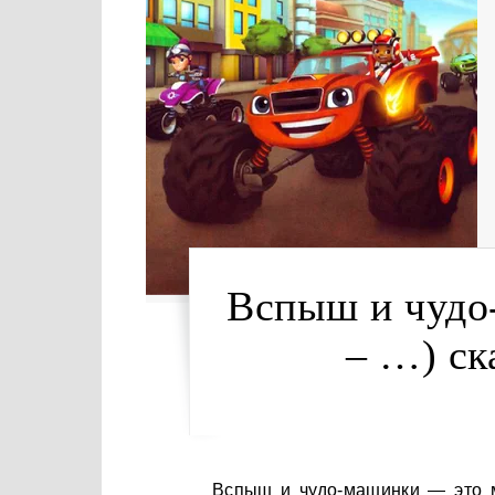
Вспыш и чудо
– …) ск
Вспыш и чудо-машинки — это мультсериал про приключения восьмилетнего Эй-