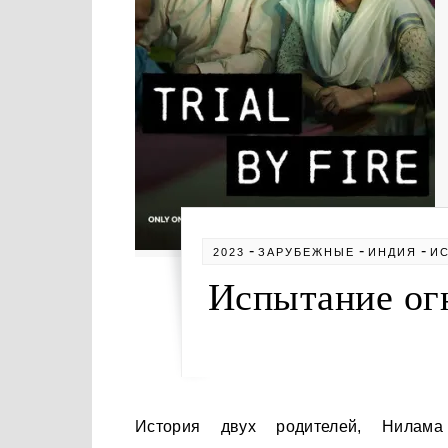
-
-
-
2023
ЗАРУБЕЖНЫЕ
ИНДИЯ
И
Испытание огн
История двух родителей, Нилама и Шекхара Кришнамурти, пытающихся добиться