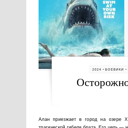
-
-
2024
БОЕВИКИ
Осторожно,
Алан приезжает в город на озере Хавасу, который он покинул двадцать лет назад после
трагической гибели брата. Его цель — 