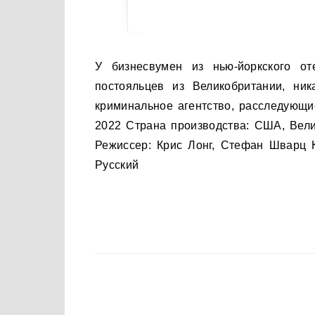
У бизнесвумен из нью-йоркского отеля похищают сына. Подозрение падает на четырех
постояльцев из Великобритании, ни
криминальное агентство, расследующие
2022 Страна производства: США, Вели
Режиссер: Крис Лонг, Стефан Шварц К
Русский