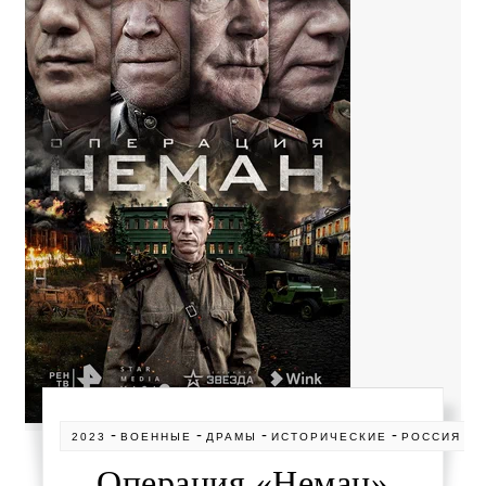
-
-
-
-
-
2023
ВОЕННЫЕ
ДРАМЫ
ИСТОРИЧЕСКИЕ
РОССИЯ
С
Операция «Неман»