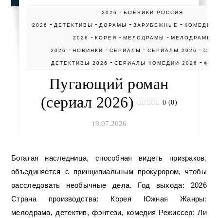
-
2026
БОЕВИКИ РОССИЯ
-
-
-
-
2026
ДЕТЕКТИВЫ
ДОРАМЫ
ЗАРУБЕЖНЫЕ
КОМЕДИИ
-
-
-
2026
КОРЕЯ
МЕЛОДРАМЫ
МЕЛОДРАМЫ
-
-
-
-
2026
НОВИНКИ
СЕРИАЛЫ
СЕРИАЛЫ 2026
СЕР
-
-
ДЕТЕКТИВЫ 2026
СЕРИАЛЫ КОМЕДИИ 2026
ФЭН
Пугающий роман
(сериал 2026)
0 (0)
19.07.2026
Богатая наследница, способная видеть призраков,
объединяется с принципиальным прокурором, чтобы
расследовать необычные дела. Год выхода: 2026
Страна производства: Корея Южная Жанры:
мелодрама, детектив, фэнтези, комедия Режиссер: Ли