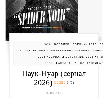
-
-
-
2026
БОЕВИКИ
БОЕВИКИ 2026
БОЕ
-
-
-
-
2026
ДЕТЕКТИВЫ
ЗАРУБЕЖНЫЕ
КРИМИНАЛ
ПРИКЛ
-
-
2026
СЕРИАЛЫ ДЕТЕКТИВЫ 2026
ТРИЛЛ
-
-
2026
ФАНТАСТИКА
ФАНТАСТИКА 20
Паук-Нуар (сериал
2026)
5 (1)
26.05.2026