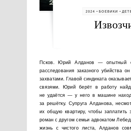
-
-
2024
БОЕВИКИ
ДЕТ
Извозчи
Псков. Юрий Алданов — опытный сыщик с 15-летним стажем работы в УГРО. В ходе
расследования заказного убийства о
захватами. Главой синдиката оказыва
связями. Юрий берёт в работу найд
не удаётся — у него в машине наход
за решётку. Супруга Алданова, несмо
их общую квартиру, чтобы заплатить 
роман с другом семьи адвокатом Лебед
жизнь с чистого листа, Алданов со