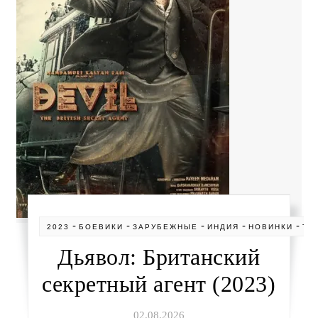
-
-
-
-
-
2023
БОЕВИКИ
ЗАРУБЕЖНЫЕ
ИНДИЯ
НОВИНКИ
ТР
Дьявол: Британский
секретный агент (2023)
02.08.2026