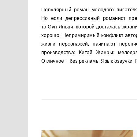
Популярный роман молодого писателя Цзи Шу собираются экранизировать для телевидения.
Но если депрессивный романист пре
то Сун Яньци, которой досталась экран
хорошо. Непримиримый конфликт авторо
жизни персонажей, начинают перепи
производства: Китай Жанры: мелодр
Отличное + без рекламы Язык озвучки: 