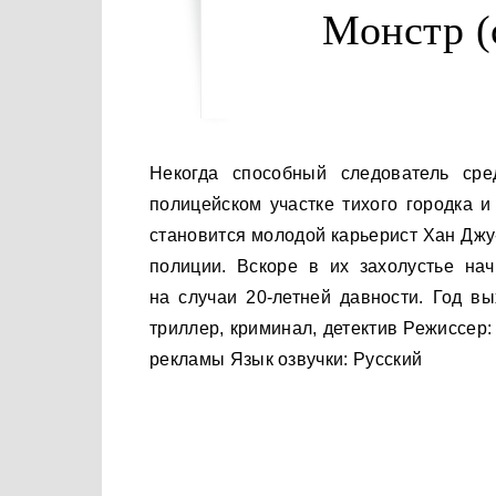
Монстр (
Некогда способный следователь средних лет Ли Дон-щик теперь работает в небольшом
полицейском участке тихого городка 
становится молодой карьерист Хан Джу-
полиции. Вскоре в их захолустье на
на случаи 20-летней давности. Год в
триллер, криминал, детектив Режиссер:
рекламы Язык озвучки: Русский