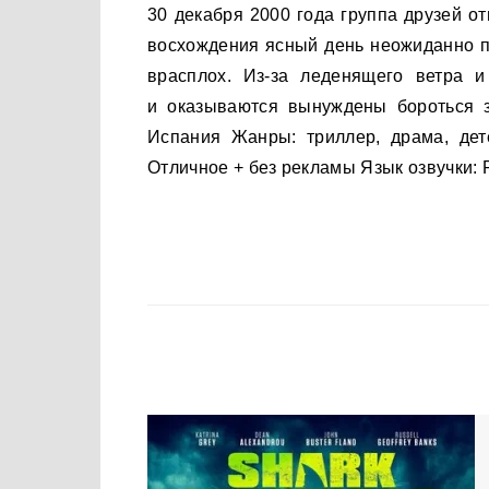
30 декабря 2000 года группа друзей отправляется покорять вершину горы Баландрау. Во время
восхождения ясный день неожиданно п
врасплох. Из-за леденящего ветра 
и оказываются вынуждены бороться з
Испания Жанры: триллер, драма, дете
Отличное + без рекламы Язык озвучки: 