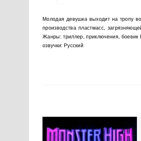
Молодая девушка выходит на тропу войны против акулы убившей её мать, а так же индустрии
производства пластмасс, загрязняюще
Жанры: триллер, приключения, боевик 
озвучки: Русский