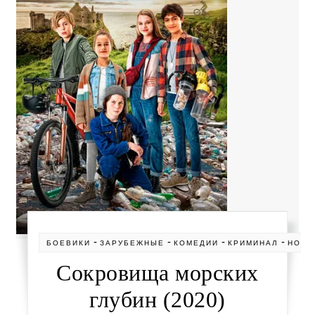
-
-
-
-
БОЕВИКИ
ЗАРУБЕЖНЫЕ
КОМЕДИИ
КРИМИНАЛ
НОВИ
Сокровища морских
глубин (2020)