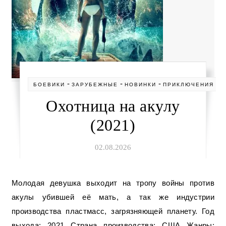
-
-
-
-
БОЕВИКИ
ЗАРУБЕЖНЫЕ
НОВИНКИ
ПРИКЛЮЧЕНИЯ
Т
Охотница на акулу
(2021)
02.08.2026
Молодая девушка выходит на тропу войны против
акулы убившей её мать, а так же индустрии
производства пластмасс, загрязняющей планету. Год
выхода: 2021 Страна производства: США Жанры: