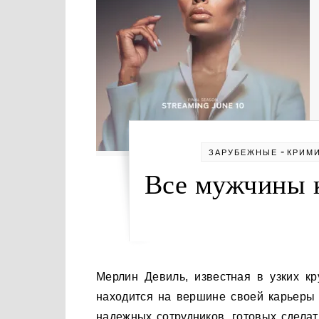
-
ЗАРУБЕЖНЫЕ
КРИМ
Все мужчины к
Мерлин Девиль, известная в узких кругах как Мадам — непримиримая бизнес-леди, которая
находится на вершине своей карьеры 
надежных сотрудников, готовых сделат