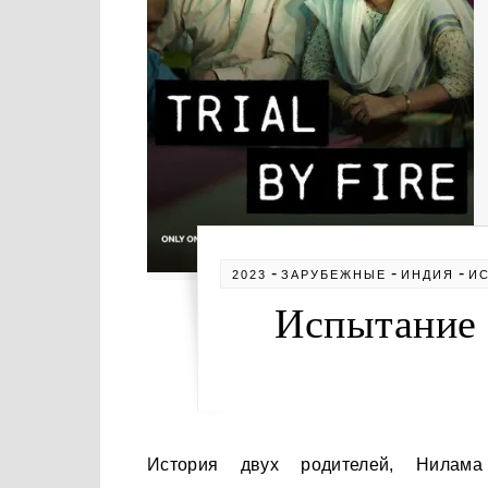
-
-
-
2023
ЗАРУБЕЖНЫЕ
ИНДИЯ
И
Испытание 
История двух родителей, Нилама и Шекхара Кришнамурти, пытающихся добиться