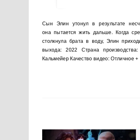
Сын Элин утонул в результате несчастного случая, но вместе со своей дочерью Шторм
она пытается жить дальше. Когда ср
столкнула брата в воду, Элин приход
выхода: 2022 Страна производства:
Кальмейер Качество видео: Отличное + 