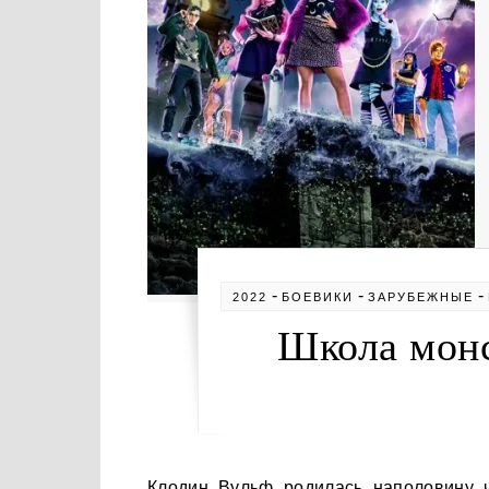
-
-
-
2022
БОЕВИКИ
ЗАРУБЕЖНЫЕ
Школа монс
Клодин Вульф родилась наполовину человеком, наполовину оборотнем. После того, как она