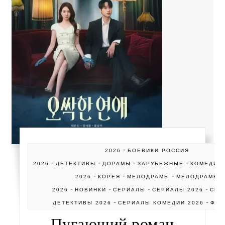
-
2026
БОЕВИКИ РОССИЯ
-
-
-
-
2026
ДЕТЕКТИВЫ
ДОРАМЫ
ЗАРУБЕЖНЫЕ
КОМЕДИИ
-
-
-
2026
КОРЕЯ
МЕЛОДРАМЫ
МЕЛОДРАМЫ
-
-
-
-
2026
НОВИНКИ
СЕРИАЛЫ
СЕРИАЛЫ 2026
СЕР
-
-
ДЕТЕКТИВЫ 2026
СЕРИАЛЫ КОМЕДИИ 2026
ФЭН
Пугающий роман