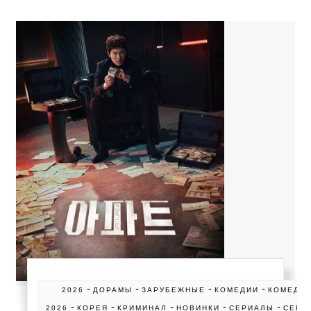
-
-
-
-
2026
ДОРАМЫ
ЗАРУБЕЖНЫЕ
КОМЕДИИ
КОМЕДИ
-
-
-
-
-
2026
КОРЕЯ
КРИМИНАЛ
НОВИНКИ
СЕРИАЛЫ
СЕРИ