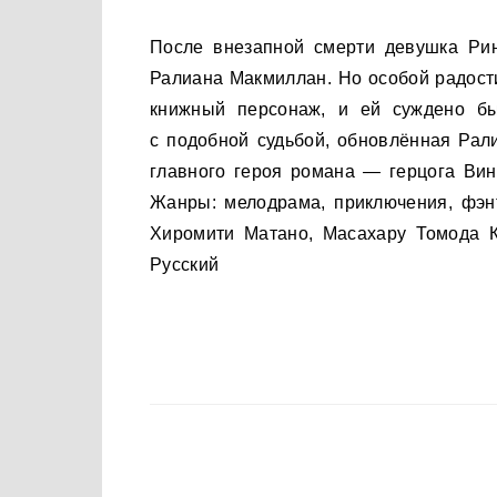
После внезапной смерти девушка Ринко Ханасаки возрождается в другом мире под именем
Ралиана Макмиллан. Но особой радост
книжный персонаж, и ей суждено бы
с подобной судьбой, обновлённая Рал
главного героя романа — герцога Вин
Жанры: мелодрама, приключения, фэн
Хиромити Матано, Масахару Томода К
Русский