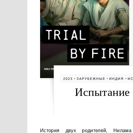
-
-
-
2023
ЗАРУБЕЖНЫЕ
ИНДИЯ
И
Испытание 
История двух родителей, Нилама и Шекхара Кришнамурти, пытающихся добиться