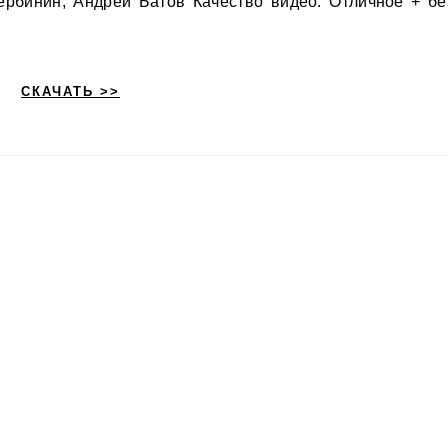
рбинин, Андрей Батов Качество видео: Отличное + бе
СКАЧАТЬ >>