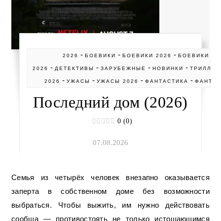
-
-
-
2026
БОЕВИКИ
БОЕВИКИ 2026
БОЕВИКИ Р
-
-
-
-
2026
ДЕТЕКТИВЫ
ЗАРУБЕЖНЫЕ
НОВИНКИ
ТРИЛЛЕ
-
-
-
-
2026
УЖАСЫ
УЖАСЫ 2026
ФАНТАСТИКА
ФАНТАС
Последний дом (2026)
0 (0)
07.08.2026
Семья из четырёх человек внезапно оказывается
заперта в собственном доме без возможности
выбраться. Чтобы выжить, им нужно действовать
сообща — противостоять не только истощающимся