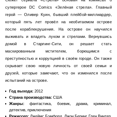
супергерое DC Comics «Зелёная стрела». Главный
герой — Оливер Куин, бывший плейбой-миллиардер,
который пять лет провёл на необитаемом острове
после кораблекрушения. На острове он научился
выживать и владеть луком и стрелами. Вернувшись
домой в Старлинг-Сити, он решает стать
маскированным мстителем, борющимся с
преступностью и коррупцией в своём городе. Он также
скрывает свою новую личность от своей семьи и
друзей, которые замечают, что он изменился после
испытаний на острове.
Год выхода:
2012
Страна производства:
США
Жанры:
фантастика, боевик, драма, криминал,
детектив, приключения
Режиссер:
Джеймс Бэмфорд, Джон Беринг, Глен Винтер