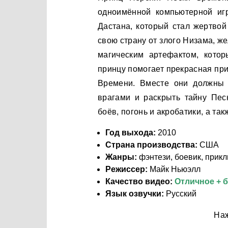
одноимённой компьютерной иг
Дастана, который стал жертвой
свою страну от злого Низама, 
магическим артефактом, кото
принцу помогает прекрасная пр
Времени. Вместе они должны 
врагами и раскрыть тайну Пе
боёв, погонь и акробатики, а та
Год выхода:
2010
Страна производства:
США
Жанры:
фэнтези, боевик, прик
Режиссер:
Майк Ньюэлл
Качество видео:
Отличное + 
Язык озвучки:
Русский
Наж