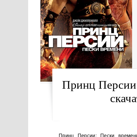
Принц Персии:
скача
Принц Персии: Пески времени — это фэнтезийный боевик, основанный на