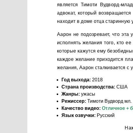
является Тимоти Вудворд-мла
адвокат, который возвращается 
находит в доме отца старинную 
Аарон не подозревает, что эта
исполнять желания того, кто ее
которые кажутся ему безобидным
каждое желание приходится пла
желания, Аарон сталкивается с
Год выхода:
2018
Страна производства:
США
Жанры:
ужасы
Режиссер:
Тимоти Вудворд мл.
Качество видео:
Отличное + 
Язык озвучки:
Русский
Наж