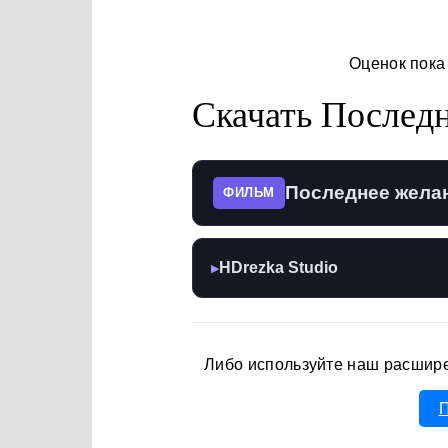
Оценок пока
Скачать Последн
Последнее желан
ФИЛЬМ
HDrezka Studio
▶
Либо используйте наш расшир
П