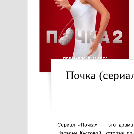
Почка (сериа
Сериал «Почка» — это драма-комедия о жизни инспектора пожарной службы
Натальи Кустовой, которая п