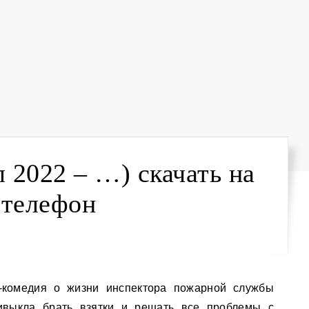
л 2022 – …) скачать на
телефон
ривыкла брать взятки и решать все проблемы с