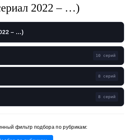
сериал 2022 – …)
022 – …)
10 серий
8 серий
8 серий
енный фильтр подбора по рубрикам: