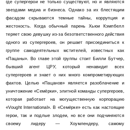
где супергерои не только существуют, но и являются
звездами медиа и бизнеса. Однако за их блестящим
фасадом скрываются темные тайны, коррупция и
жестокость. Когда обычный парень Хьюи Кэмпбелл
теряет свою девушку из-за безответственного действия
одного из супергероев, он решает присоединиться к
группе самодеятельных мстителей, известных как
«Пацаны». Во главе этой группы стоит Билли Бутчер,
бывший агент ЦРУ, который ненавидит всех
супергероев и знает о них много компрометирующих
фактов. Целью «Пацанов» является разоблачение и
уничтожение «Семёрки», элитной команды супергероев,
которая работает на могущественную корпорацию
«Vought International». В «Семёрке» есть как настоящие
герои, так и подлые злодеи, но все они подчиняются
своему лидеру — Хоумлендеру, самому