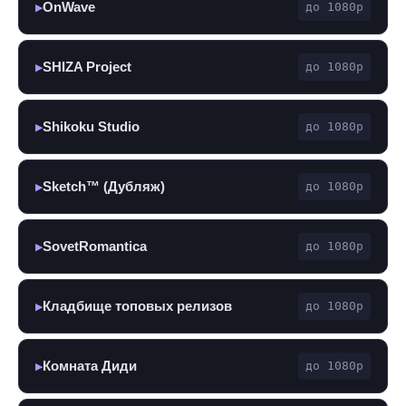
OnWave
до 1080p
▶
SHIZA Project
до 1080p
▶
Shikoku Studio
до 1080p
▶
Sketch™ (Дубляж)
до 1080p
▶
SovetRomantica
до 1080p
▶
Кладбище топовых релизов
до 1080p
▶
Комната Диди
до 1080p
▶