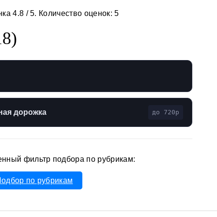
нка
4.8
/ 5. Количество оценок:
5
18)
ная дорожка
до 720p
енный фильтр подбора по рубрикам:
одбор по рубрикам