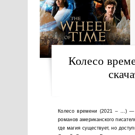
Колесо време
скача
Колесо времени (2021 – …) — это сериал, основанный на одноименном цикле
романов американского писател
где магия существует, но дост