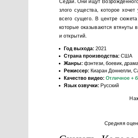
Седай. Они ищут Возрожденного
злого существа, которое хочет
всего сущего. В центре сюжет
которые оказываются втянуты в
и открытий.
Год выхода:
2021
Страна производства:
США
Жанры:
фэнтези, боевик, драм
Режиссер:
Киаран Доннелли, С
Качество видео:
Отличное + 
Язык озвучки:
Русский
Наж
Средняя оце