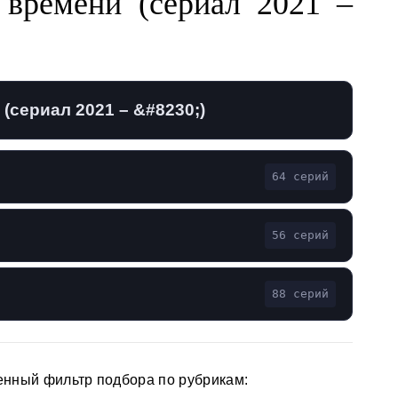
 времени (сериал 2021 –
(сериал 2021 – &#8230;)
64 серий
56 серий
88 серий
енный фильтр подбора по рубрикам: