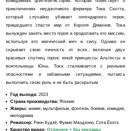
комедийная фэнтези-история, которая повествует о
приключениях неудачливого фермера Тока Скотта,
который случайно убивает легендарного героя,
пришедшего спасти мир от Короля Демонов. Тока
вынужден занять место героя и продолжить его миссию,
используя его магический меч и силу. Однако он
скрывает свою личность от всех, включая двух
красивых спутниц героя: юной принцессы Альтессы и
воительницы Юны. Тока сталкивается с разными
опасностями и забавными ситуациями, пытаясь
выполнить свою роль и не быть раскрытым
Год выхода:
2023
Страна производства:
Япония
Жанры:
аниме, мультфильм, фэнтези, боевик, комедия,
мелодрама
Режиссер:
Рион Кудзё, Фумио Маэдзоно, Сота Ёкотэ
Качество видео:
Отличное + без рекламы